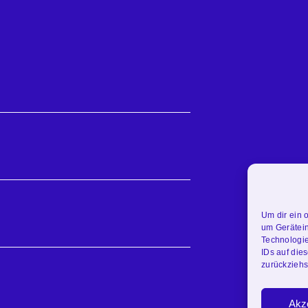
Um dir ein 
um Gerätein
Technologie
IDs auf dies
zurückziehs
Akz