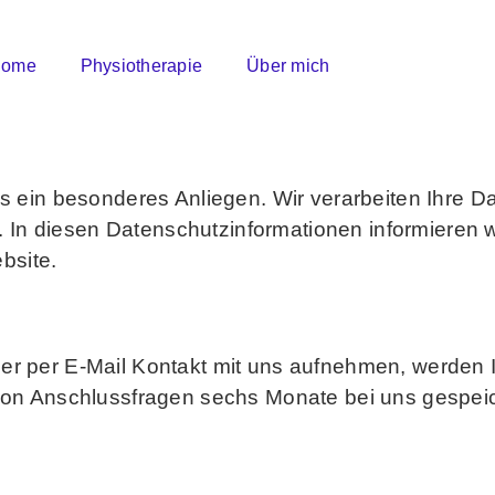
ome
ome
Physiotherapie
Physiotherapie
Über mich
Über mich
Kontakt
Kontakt
ns ein besonderes Anliegen. Wir verarbeiten Ihre D
n diesen Datenschutzinformationen informieren wi
bsite.
der per E-Mail Kontakt mit uns aufnehmen, werde
 von Anschlussfragen sechs Monate bei uns gespeic