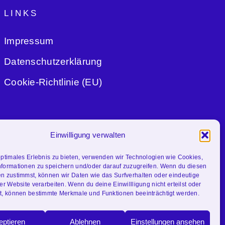
LINKS
Impressum
Datenschutzerklärung
Cookie-Richtlinie (EU)
Einwilligung verwalten
optimales Erlebnis zu bieten, verwenden wir Technologien wie Cookies,
formationen zu speichern und/oder darauf zuzugreifen. Wenn du diesen
n zustimmst, können wir Daten wie das Surfverhalten oder eindeutige
er Website verarbeiten. Wenn du deine Einwillligung nicht erteilst oder
t, können bestimmte Merkmale und Funktionen beeinträchtigt werden.
eptieren
Ablehnen
Einstellungen ansehen